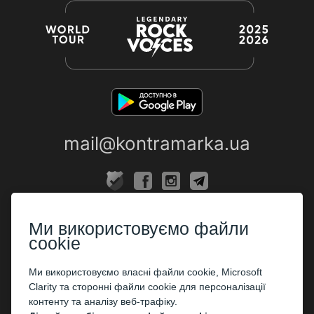
mail@kontramarka.ua
ПРО НАС
Ми використовуємо файли
Каси
cookie
ПАРТНЕРАМ
Ми використовуємо власні файли cookie, Microsoft
Clarity та сторонні файли cookie для персоналізації
Організаторам
контенту та аналізу веб-трафіку.
Корпоративним клієнтам